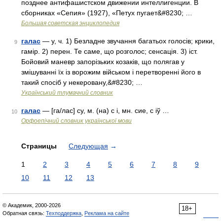
позднее антифашистском движении интеллигенции. В
сборниках «Сепия» (1927), «Петух пугает&#8230; …
Большая советская энциклопедия
галас
— у, ч. 1) Безладне звучання багатьох голосів; крики,
9
гамір. 2) перен. Те саме, що розголос; сенсація. 3) іст.
Бойовий маневр запорізьких козаків, що полягав у
змішуванні їх із ворожим військом і перетворенні його в
такий спосіб у некеровану,&#8230; …
Український тлумачний словник
галас
— [га/лас] су, м. (на) с і, мн. сие, с іў …
10
Орфоепічний словник української мови
Страницы
Следующая
→
1
2
3
4
5
6
7
8
9
10
11
12
13
© Академик, 2000-2026
18+
Обратная связь:
Техподдержка
,
Реклама на сайте