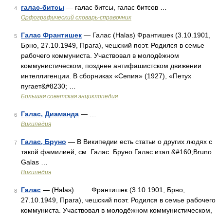
галас-битсы
— галас битсы, галас битсов …
4
Орфографический словарь-справочник
Галас Франтишек
— Галас (Halas) Франтишек (3.10.1901,
5
Брно, 27.10.1949, Прага), чешский поэт. Родился в семье
рабочего коммуниста. Участвовал в молодёжном
коммунистическом, позднее антифашистском движении
интеллигенции. В сборниках «Сепия» (1927), «Петух
пугает&#8230; …
Большая советская энциклопедия
Галас, Диаманда
— …
6
Википедия
Галас, Бруно
— В Википедии есть статьи о других людях с
7
такой фамилией, см. Галас. Бруно Галас итал.&#160;Bruno
Galas …
Википедия
Галас
— (Halas) Франтишек (3.10.1901, Брно,
8
27.10.1949, Прага), чешский поэт. Родился в семье рабочего
коммуниста. Участвовал в молодёжном коммунистическом,