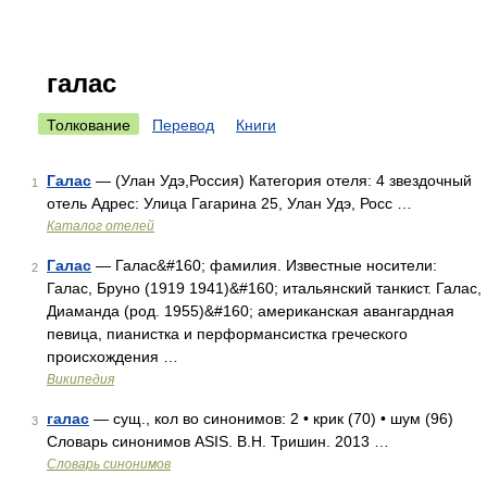
галас
Толкование
Перевод
Книги
Галас
— (Улан Удэ,Россия) Категория отеля: 4 звездочный
1
отель Адрес: Улица Гагарина 25, Улан Удэ, Росс …
Каталог отелей
Галас
— Галас&#160; фамилия. Известные носители:
2
Галас, Бруно (1919 1941)&#160; итальянский танкист. Галас,
Диаманда (род. 1955)&#160; американская авангардная
певица, пианистка и перформансистка греческого
происхождения …
Википедия
галас
— сущ., кол во синонимов: 2 • крик (70) • шум (96)
3
Словарь синонимов ASIS. В.Н. Тришин. 2013 …
Словарь синонимов